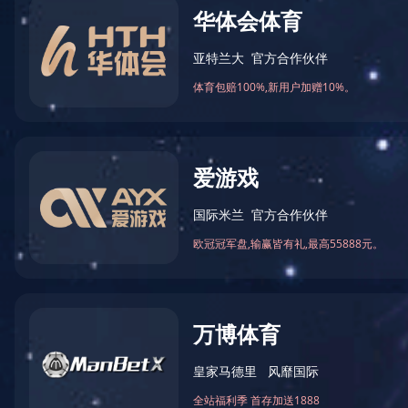
企业业绩
市政工程业绩
公路工程业绩
电力工程业绩
水利工程业绩
房建工程业绩
业绩展示
米兰官方端网站登录入口

米兰官方端网站登录入口
米兰官方端网站登录入口
业内动态
联系我们

联系我们