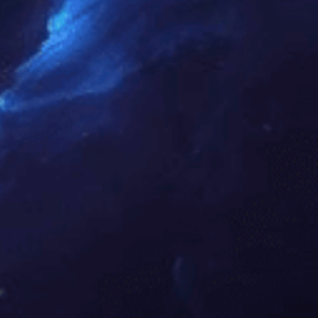
工程地址
合同造价 (万元)
签订日期
专业规模
龙岩市连城县
224.1822
2024年8月
总承包
龙岩市长汀县
948.9848
2024年4月
总承包
龙岩市武平县
401.1873
2023年10月
总承包
龙岩市长汀县
207.9965
2023年8月
总承包
龙岩市长汀县
317.8940
2023年8月
总承包