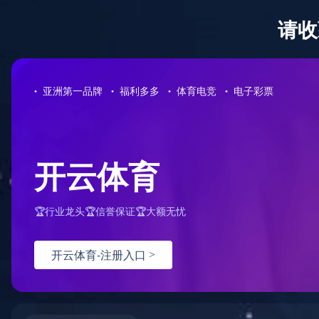
米兰官方端网站登录入口
米兰官方端网站登录入口-米兰(中国)
公司简介
荣誉资质

荣誉资质
企业资质
企业专利
企业荣誉
企业业绩
