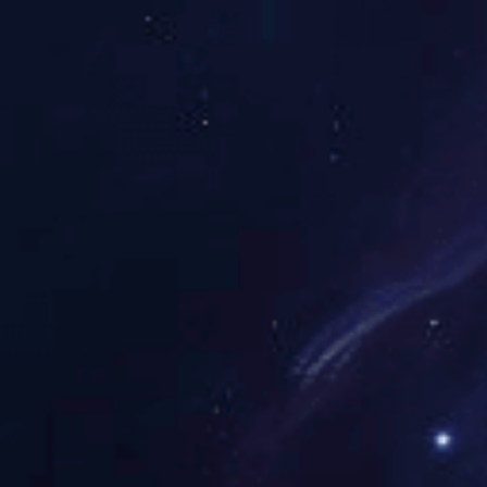
荣誉资质

企业资质
企业专利
企业荣誉
企业业绩

市政工程业绩
公路工程业绩
电力工程业绩
水利工程业绩
业绩展示
米兰官方端网站登录入口

米兰官方端网站登录入口
业内动态
联系我们

联系方式
客户留言
市政工程业绩
公路工程业绩
水利工程业绩
电力工程业绩
房建工程业绩
当前位置：
米兰官方端网站登录入口-米兰(中国)
/
SEO详情