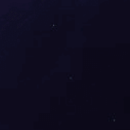
福州市连江县
754.345
2023年2月
总承包
福州市闽侯县
316.3223
2022年8月
总承包
龙岩市长汀县
373.6386
2021年12月
总承包
泉州市南安
106.6507
2021年8月
总承包
司
南平市浦城县
337.6199
2021年4月
总承包
员会
漳州市芗城区
202.2386
2020年4月
总承包
龙岩市新罗区
301.1885
2019年3月
总承包
公司
莆田市涵江区
1012.7522
2017年8月
总承包