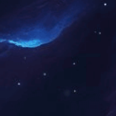
6
连江县水系连通及水美乡村建设试点项目(
7
青口镇村竹片区排水渠工
8
长汀县童坊镇2020年度闽江流域山水林田湖草生态
9
南安市英都镇移民村人居环境整治及社会治
10
浦城县王家洲水库区-右上坝路
11
芗城区2019年浦南镇东坑村高标准农
12
新罗区小池镇京源村2018年整村推进土
13
联十一线（莆田境）涵江区芳山互
扫二维码用手机看
CONTACT INFORMATION
联系方式
福建省龙岩市新罗区东肖镇龙腾南路14号珠江大厦7层701室
0597-2336139
382955834@qq.com